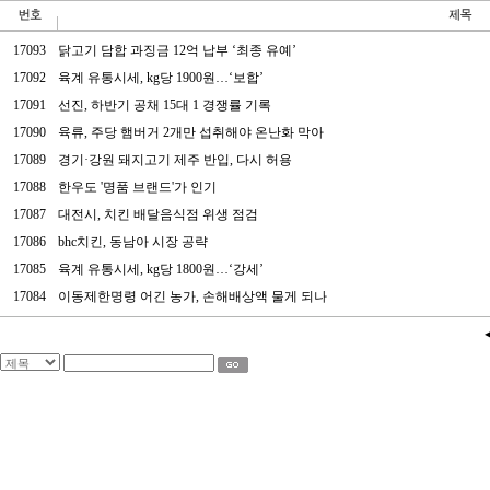
17093
닭고기 담합 과징금 12억 납부 ‘최종 유예’
17092
육계 유통시세, kg당 1900원…‘보합’
17091
선진, 하반기 공채 15대 1 경쟁률 기록
17090
육류, 주당 햄버거 2개만 섭취해야 온난화 막아
17089
경기·강원 돼지고기 제주 반입, 다시 허용
17088
한우도 '명품 브랜드'가 인기
17087
대전시, 치킨 배달음식점 위생 점검
17086
bhc치킨, 동남아 시장 공략
17085
육계 유통시세, kg당 1800원…‘강세’
17084
이동제한명령 어긴 농가, 손해배상액 물게 되나