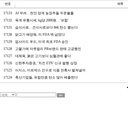
17133
AI 우려…천안 양계 농장주들 두문불출
17132
육계 유통시세, kg당 2000원…‘보합’
17131
습식사료…건식사료보다 8배 탄소 뿜는다
17130
닭고기 배양육, 미 FDA 벽 넘었다
17129
업사이드 푸드, 미국 최초 FDA 승인
17128
고물가에 마켓컬리 PB브랜드 판매 고공행진
17127
대체육, 붉은 고기보다 심혈관에 좋다
17126
신한투자증권, ‘치킨 ETN’ 신규 발행·상장
17125
이지스, 미트박스 인수로 식품 잔혹사 떨쳐낼까
17124
축산기업들, 유럽만큼 탄소 많이 배출한다