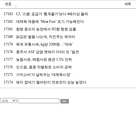
17183
CJ, '스팸' 공급가 '통계물가'보다 4배이상 올려
17182
대체육 제품에 ‘Meat Free’ 표기 가능해진다
17181
함평 종오리 농장에서 H5형 항원 검출
17180
닭값은 펄펄 나는데, 치킨주는 제자리
17179
육계 유통시세, kg당 2500원…‘약세’
17178
충주서 ASF 감염 멧돼지 1마리 또 ‘발견
17177
농협사료, 배합사료 평균 3.5% 인하
17176
도드람, 품종 차별화로 소비자 공략
17175
가치소비'가 살찌우는 '대체육시장'
17174
돼지 껍데기 젤라틴이 연료전지 성능 높였다