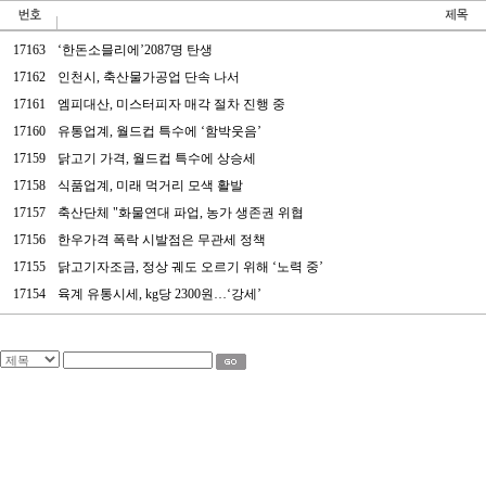
17163
‘한돈소믈리에’2087명 탄생
17162
인천시, 축산물가공업 단속 나서
17161
엠피대산, 미스터피자 매각 절차 진행 중
17160
유통업계, 월드컵 특수에 ‘함박웃음’
17159
닭고기 가격, 월드컵 특수에 상승세
17158
식품업계, 미래 먹거리 모색 활발
17157
축산단체 "화물연대 파업, 농가 생존권 위협
17156
한우가격 폭락 시발점은 무관세 정책
17155
닭고기자조금, 정상 궤도 오르기 위해 ‘노력 중’
17154
육계 유통시세, kg당 2300원…‘강세’