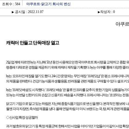
조회수 : 584
야쿠르트·닭고기 회사의 변신
공시일 : 2022.11.07
작성자 : 0
▶
▶
야쿠
캐릭터 만들고 단독매장 열고
2
일 업계에 따르면
hy
는 지난해
52
년 동안 사용해오던 한국야쿠르트 회사명을 교체하고 종합 
령층에 다채로운 경험을 제공하기 위해 캐릭터 제작을 기획했다
. hy
는 야쿠를 통해 다양한 콜라
hy
는 오프라인 매장을 열기도 했다
. 24
시간 운영되는 무인 매장
‘
프레딧샵
’
은 평소 프레시매니
의 제품을 판매한다
.
건강기능식품과 생활용품
,
반려동물 관련 제품도 구매할 수 있다
.
셀프 키
hy
는
프레딧 배송
도 시작했다
. ‘
프레딧 배송
’
은 물류 인프라를 갖추지 못한 기업의 상품을
hy
가
또
hy
는 이번달 신한카드와 손잡고 신용카드 배송을 시작했다
.
프레시 매니저는
코코
라는 전동
닭고기 기업으로 알고 있는 하림은 지난해 종합식품기업으로 변신을 했다
.
본격적인 행보에 나
월엔 각각 자장면
,
즉석밥 제품을 냈다
.
올해 연말 하림 더 미식 브랜드는 국
,
탕
,
찌개 관련 제품을
◇
신사업 확장 성공할까
과거 발효유와 닭고기 등 특정 제품군에 한해서만 사업을 이어가던 기업들이 이같이 사업 확장