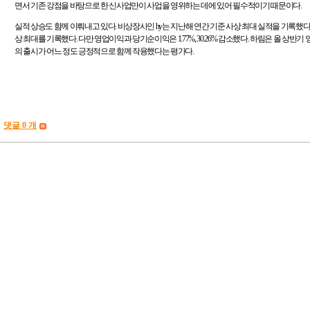
면서 기존 강점을 바탕으로 한 신사업만이 사업을 영위하는 데에 있어 필수적이기 때문이다
.
실적 상승도 함께 이뤄내고 있다
.
비상장사인
hy
는 지난해 연간 기준 사상 최대 실적을 기록했
상 최대를 기록했다
.
다만 영업이익과 당기순이익은
1.77%, 30.26%
감소했다
.
하림은 올 상반기
의 출시가 어느 정도 긍정적으로 함께 작용했다는 평가다
.
댓글 0 개