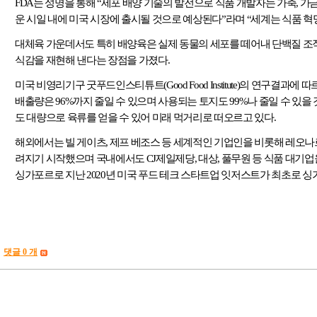
FDA
는 성명을 통해
“
세포 배양 기술의 발전으로 식품 개발자는 가축
,
가
운 시일 내에 미국 시장에 출시될 것으로 예상된다
”
라며
“
세계는 식품 혁
대체육 가운데서도 특히 배양육은 실제 동물의 세포를 떼어내 단백질 조
식감을 재현해 낸다는 장점을 가졌다
.
미국 비영리기구 굿푸드인스티튜트
(Good Food Institute)
의 연구결과에 따
배출량은
96%
까지 줄일 수 있으며 사용되는 토지도
99%
나 줄일 수 있을
도 대량으로 육류를 얻을 수 있어 미래 먹거리로 떠오르고 있다
.
해외에서는 빌 게이츠
,
제프 베조스 등 세계적인 기업인을 비롯해 레오
려지기 시작했으며 국내에서도
CJ
제일제당
,
대상
,
풀무원 등 식품 대기업
싱가포르로 지난
2020
년 미국 푸드 테크 스타트업 잇저스트가 최초로 싱
댓글 0 개