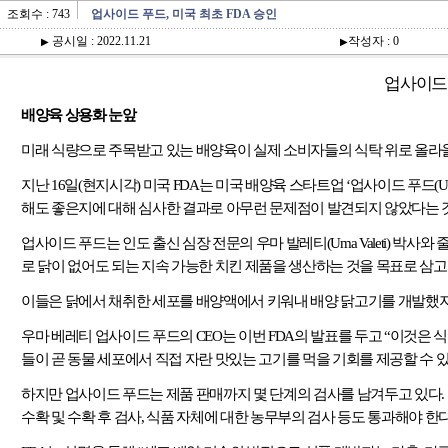
조회수 : 743
업사이드 푸드, 미국 최초 FDA 승인
공시일 : 2022.11.21
작성자 : 0
▶
▶
업사이드
배양육 상용화 눈앞
미래 식량으로 주목받고 있는 배양육이 실제 소비자들의 식탁 위로 올라올
지난
16
일
(
현지시각
)
미국
FDA
는 미국 배양육 스타트업
‘
업사이드 푸드
(U
해도 좋은지에 대해 심사한 결과로 아무런 문제점이 발견되지 않았다는 
업사이드 푸드는 인도 출신 심장 전문의 우마 발레티
(Uma Valeti)
박사와 
로 닭이 없어도 되는 지속 가능한 치킨 제품을 생산하는 것을 목표로 삼
이들은 닭에서 채취한 세포를 배양액에서 키워내 배양 닭고기를 개발했지
우마 베레티 업사이드 푸드의
CEO
는 이번
FDA
의 발표를 두고
“
이것은 식
들이 곧 동물 세포에서 직접 자란 맛있는 고기를 먹을 기회를 제공할 수 
하지만 업사이드 푸드는 제품 판매까지 몇 단계의 검사를 남겨두고 있다
.
수확 및 수확 후 검사
,
식품 자체에 대한 농무부의 검사 등도 통과해야 한