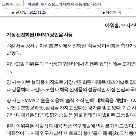
조회수 : 605
아워홈, 수지스링크와 대체육 공동개발 나선다
공시일 : 2022.11.25
작성자 : 0
▶
▶
아워홈
,
수지스
가장 선진화된
HMMA
공법을 사용
23
일 서울 강서구 아워홈 본사에서 진행된
‘
식물성 아워홈은 축산가
밝혔다
.
지난
23
일 아워홈 마곡식품연구센터에서 진행된 협약식에는 오지영
다
.
양 사는 이번 협약을 시작으로 가장 선진화된 대체육 제조기술로 알
과 상품화에 나선다
.
또한 대체육 신제품의 성공적인 시장 진입과 국
양 사는
HMMA
기술을 적용해
‘
습식 조직 단백
’
대체육을 개발하고 
사한 수분함량과 맛
,
질감을 가지고 있다는 평가를 받고 있다
.
기존 
단백 대체육은 양념육
,
닭가슴살 등 원물 형태의 차별화된 고품질 
현재 아워홈은 식물성 대체육 제품 연구개발에 박차를 가하고 있다
.
대표적이다
.
자체 연구개발한
‘
미트프리 향미
’
를 더해 육
(
肉
)
고기 풍