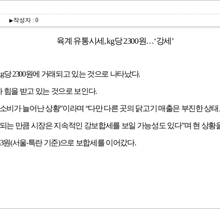
작성자 : 0
▶
육계 유통시세
, kg
당
2300
원
…
‘
강세
’
kg
당
2300
원에 거래되고 있는 것으로 나타났다
.
 힘을 받고 있는 것으로 보인다
.
 소비가 늘어난 상황
”
이라며
“
다만 다른 곳의 닭고기 매출은 부진한 상태
지되는 만큼 시장은 지속적인 강보합세를 보일 가능성도 있다
”
며 현 상황
3
원
(
서울
‧
특란 기준
)
으로 보합세를 이어갔다
.