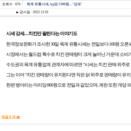
조회수 : 676
육계 유통시세, kg당 2300원…‘강세’
공시일 : 2022.12.01
▶
시세 강세
…
치킨만 팔린다는 이야기도
한국정보문화가 조사한
30
일 육계 유통시세는 전일보다
100
원 오른
시장에서는 월드컵 특수로 치킨 판매량이 크게 늘어난 가운데 소비가
수도권의 육계 유통업계 관계자에 따르면
“
시세는 치킨 판매 위주로
그는 이어
“
치킨 판매량이 유지된다면 작은 닭 위주로 판매량이 유
한편 병아리는 마리당
800
원으로 전일과 같았으며
,
계란 또한 개당
16
댓글 0 개