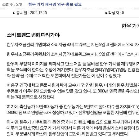
조회수 : 578
한우 가치 재규명 연구·홍보 필요
공시일 : 2022.12.15
작성자 : 0
▶
▶
한우 가
소비 트렌드 변화 따라가야
한우자조금관리위원회와 소비자공익네트워크는 지난
9
일
aT
센터에서
'
소비자
한우자조금관리위원회와 소비자공익네트워크는 지난
9
일
aT
센터에서
'
소비자
한우의 부정적 이미지를 타파하고 탄소 저감 등 올바른 한우 가치를 재규명하기
책을 모색해야 한다는 주장이 제기됐다
.
한우자조금관리위원회
(
위원장 민경
화 전략
’
을 주제로 개최한 토론회에서 전문가들은 이 같이 주장했다
.
이홍구 건국대학교 동물자원과학과 교수가
‘
건강한 한우
,
미래의 한우 차별화
후풍토가 어우러진 모방할 수 없는 맛을 갖고 있다
.
또
5000
년 민족 문화유산으
하는
2
대 품목으로 선정됐다
.
여기에 축산농가
10
만
4000
농가 중 한우농가는
9
만호로 절대 다수를 차지하고 
8900
억 원으로 연평균
6.2%
성장하고 있다
.
전후방산업을 포함한 지난해 한우산
하지만 한우가 기후변화의 원인 중 하나인 탄소 배출 요인으로 치부되면서 
대두되고 탄소중립 요구가 거세지면서 다른 가축에 비해 온실가스 배출량이 많
인이 무분별하게 확산돼 한우산업의 근간이 위협받고 있다
”
고 우려했다
.