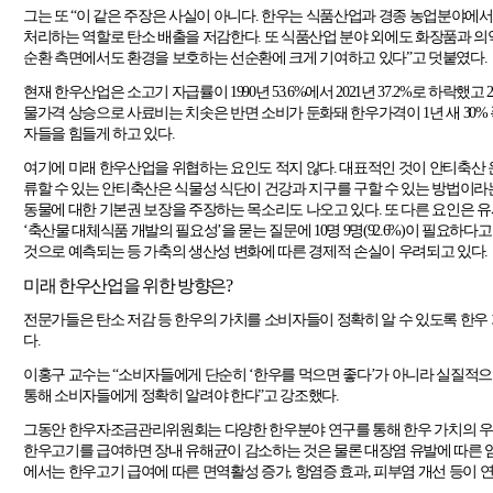
그는 또
“
이 같은 주장은 사실이 아니다
.
한우는 식품산업과 경종 농업분야에서 
처리하는 역할로 탄소 배출을 저감한다
.
또 식품산업 분야 외에도 화장품과 의
순환 측면에서도 환경을 보호하는 선순환에 크게 기여하고 있다
”
고 덧붙였다
.
현재 한우산업은 소고기 자급률이
1990
년
53.6%
에서
2021
년
37.2%
로 하락했고
물가격 상승으로 사료비는 치솟은 반면 소비가 둔화돼 한우가격이
1
년 새
30%
자들을 힘들게 하고 있다
.
여기에 미래 한우산업을 위협하는 요인도 적지 않다
.
대표적인 것이 안티축산 
류할 수 있는 안티축산은 식물성 식단이 건강과 지구를 구할 수 있는 방법이
동물에 대한 기본권 보장을 주장하는 목소리도 나오고 있다
.
또 다른 요인은 
‘
축산물 대체식품 개발의 필요성
’
을 묻는 질문에
10
명
9
명
(92.6%)
이 필요하다고
것으로 예측되는 등 가축의 생산성 변화에 따른 경제적 손실이 우려되고 있다
.
미래 한우산업을 위한 방향은
?
전문가들은 탄소 저감 등 한우의 가치를 소비자들이 정확히 알 수 있도록 한우
다
.
이홍구 교수는
“
소비자들에게 단순히
‘
한우를 먹으면 좋다
’
가 아니라 실질적으
통해 소비자들에게 정확히 알려야 한다
”
고 강조했다
.
그동안 한우자조금관리위원회는 다양한 한우분야 연구를 통해 한우 가치의 우
한우고기를 급여하면 장내 유해균이 감소하는 것은 물론 대장염 유발에 따른 
에서는 한우고기 급여에 따른 면역활성 증가
,
항염증 효과
,
피부염 개선 등이 