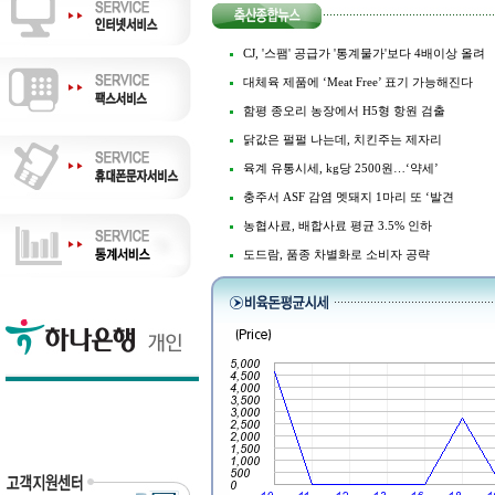
CJ, '스팸' 공급가 '통계물가'보다 4배이상 올려
대체육 제품에 ‘Meat Free’ 표기 가능해진다
함평 종오리 농장에서 H5형 항원 검출
닭값은 펄펄 나는데, 치킨주는 제자리
육계 유통시세, kg당 2500원…‘약세’
충주서 ASF 감염 멧돼지 1마리 또 ‘발견
농협사료, 배합사료 평균 3.5% 인하
도드람, 품종 차별화로 소비자 공략