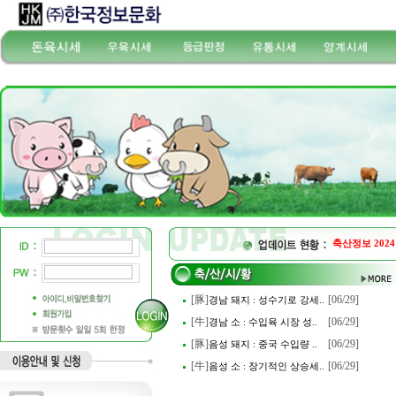
축산정보 2024
[豚]
[06/29]
경남 돼지 : 성수기로 강세..
[牛]
[06/29]
경남 소 : 수입육 시장 성..
[豚]
[06/29]
음성 돼지 : 중국 수입량 ..
[牛]
[06/29]
음성 소 : 장기적인 상승세..